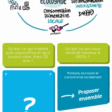
Qu’est ce qui n’existe
Qu’est ce qui vous
pas aujourd’hui et qu’il
rendrait heureux à
faudra créer dans 30
1000% ?
ans ?
Produire, se nourrir et
consommer localement