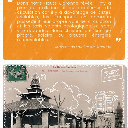
Dans notre Haute-Garonne rêvée, il n’y a
plus de pollution ni de problèmes de
circulation car il y a davantage de pistes
cyclables, les transports en commun
possèdent leur propre voie de circulation
et les taxis volants écologiques se sont
vite répandus. Nous utilisons de l’énergie
propre, solaire, ou d’autres énergies
renouvelables.
Citoyens de l’atelier de Grenade