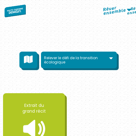
Rê
Rêver
ensemble
ens
Pro
ens
Relever le défi de la transition
écologique
A
ens
Extrait du
grand récit