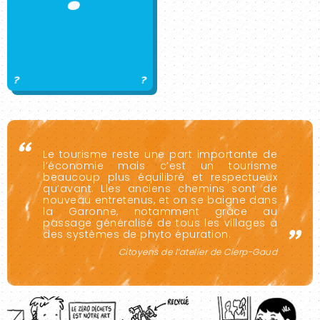
Le tourisme reste une part importante de
l’économie mais c’est un tourisme
beaucoup plus équilibré et respectueux
qu’avant. Lles anciens chemins sont de
nouveau entretenus, et on se baigne dans
la Garonne, notamment grâce au
passage généralisé de tous les villages à
des systèmes de phyto épuration.
Citoyens de l’atelier de Cierp-Gaud