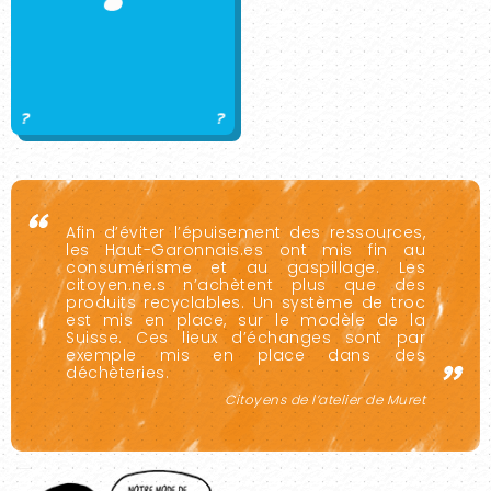
Afin d’éviter l’épuisement des ressources,
les Haut-Garonnais.es ont mis fin au
consumérisme et au gaspillage. Les
citoyen.ne.s n’achètent plus que des
produits recyclables. Un système de troc
est mis en place, sur le modèle de la
Suisse. Ces lieux d’échanges sont par
exemple mis en place dans des
déchèteries.
Citoyens de l’atelier de Muret